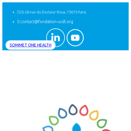

25-28 rue du Docteur Roux, 75015 Paris
contact@fondation-usdt.org

SOMMET ONE HEALTH